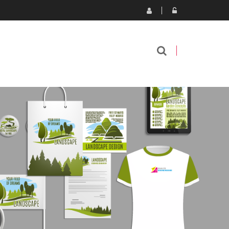
5yMhcLeoXbdJlIl0XfTZcmxCN3lnz1YmM7Twpxk