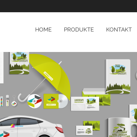
ochwertigen Werbeprodukten.
google-site-verification=a2zk
HOME
PRODUKTE
KONTAKT