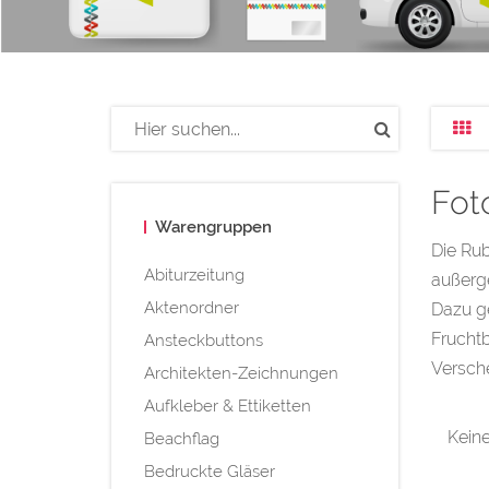
Fot
Warengruppen
Die Rub
Abiturzeitung
außerg
Aktenordner
Dazu ge
Fruchtb
Ansteckbuttons
Versche
Architekten-Zeichnungen
Aufkleber & Ettiketten
Keine
Beachflag
Bedruckte Gläser