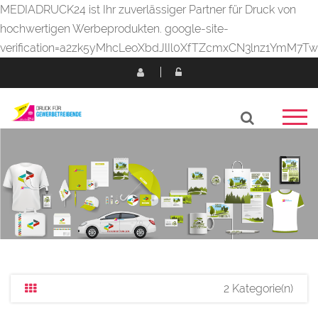
MEDIADRUCK24 ist Ihr zuverlässiger Partner für Druck von
hochwertigen Werbeprodukten.
google-site-
verification=a2zk5yMhcLeoXbdJlIl0XfTZcmxCN3lnz1YmM7T
2 Kategorie(n)